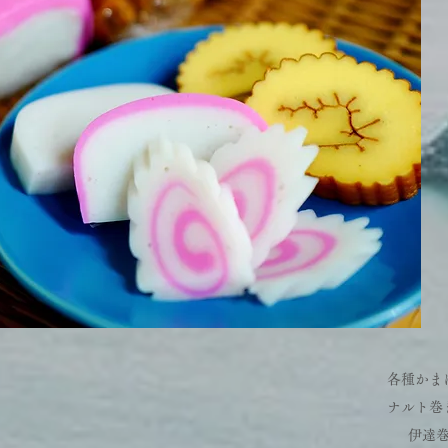
各種かま
ナルト巻き
伊達