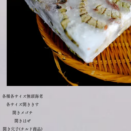
各種各サイズ無頭海老
各サイズ開ききす
開きメゴチ
開きはぜ
開き穴子(チルド商品)