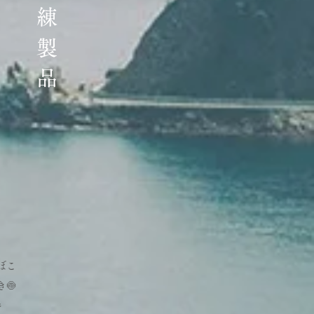
冷蔵練製品
ぼこ
🍥
巻