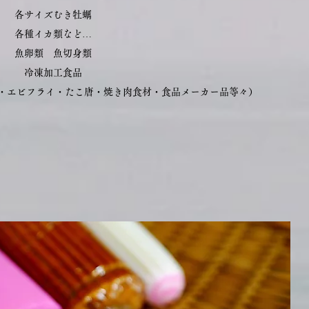
各サイズむき牡蠣
各種イカ類など…
魚卵類 魚切身類
冷凍加工食品
イ・エビフライ・たこ唐・焼き肉食材・食品メーカー品等々）