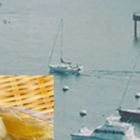
き
わ
 等々