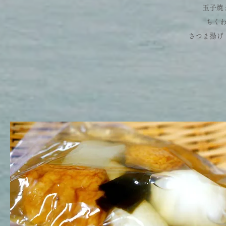
玉子焼
ちく
さつま揚げ